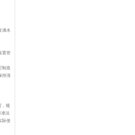
注满水
设置管
可制造
保持清
置，规
标准法
实际使