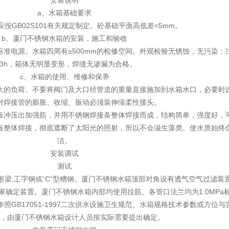
安装说明
a、水箱基础要求
按GB02S101有关规定制定。砼基础平面高低差<5mm。
b、厦门不锈钢水箱的安装，施工和验收
准电源。水箱四周有≥500mm的检修空间。外观检验无锈蚀，无污染：
-3h，箱体无明显变形，焊缝无渗漏为合格。
c、水箱的使用、维修和保养
大的负荷。不要将阀门及大口径管道的重量直接施加到水箱水口，必要时
对焊接管的膨胀、收缩、振动必须装伸缩柔性接头。
板冲压出加强筋，并用不锈钢焊接条整体焊接而成，结构简单，强度好，
板整体焊接，彻底遮断了太阳光的照射，所以不会滋生藻类。使水质始终
洁。
安装调试
测试
梁,工字钢或“C”型槽钢。厦门不锈钢水箱顶部对角设有透气空气过滤装
确定装置。厦门不锈钢水箱内部均使用拉筋。各管口法兰均为1.0MPa
GB17051-1997二次供水设施卫生规范。水箱规格技术参数或方位与
，由厦门不锈钢水箱设计人员按实际需要提出确定。