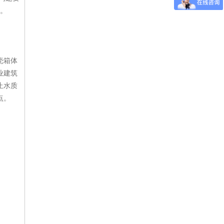
。
壳箱体
业建筑
止水质
点。