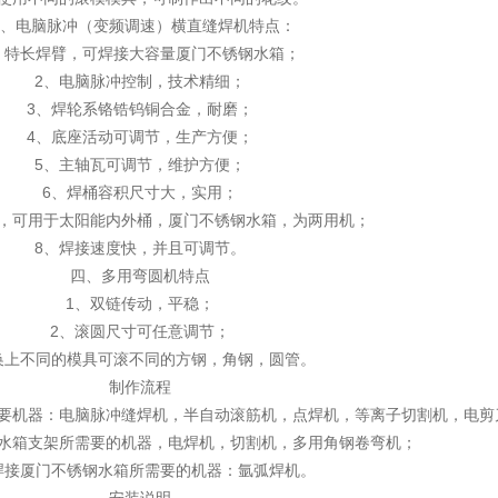
、电脑脉冲（变频调速）横直缝焊机特点：
、特长焊臂，可焊接大容量厦门不锈钢水箱；
2、电脑脉冲控制，技术精细；
3、焊轮系铬锆钨铜合金，耐磨；
4、底座活动可调节，生产方便；
5、主轴瓦可调节，维护方便；
6、焊桶容积尺寸大，实用；
泛，可用于太阳能内外桶，厦门不锈钢水箱，为两用机；
8、焊接速度快，并且可调节。
四、多用弯圆机特点
1、双链传动，平稳；
2、滚圆尺寸可任意调节；
换上不同的模具可滚不同的方钢，角钢，圆管。
制作流程
主要机器：电脑脉冲缝焊机，半自动滚筋机，点焊机，等离子切割机，电剪
钢水箱支架所需要的机器，电焊机，切割机，多用角钢卷弯机；
焊接厦门不锈钢水箱所需要的机器：氩弧焊机。