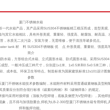
厦门不锈钢水箱
一代水箱产品，其产品采用SUS304不锈钢板精工模压而成，造型美观
箱与其它水箱相比，具有外形美观、重量轻、强度高、耐腐蚀、耐高温、
苔，水质无二次污染，安装方便，无需维修，便于清洗等诸多优点。
ter tank 材 料 SUS304不锈钢板 优 点 外形美观、重量轻、强度高
简介
防水箱，方形组合式水箱、立式圆形水箱、卧式圆形水箱。采用SUS304
冲压成型。一般冲压成三种尺寸，分别是1x1米、1x0.5米和0.5x0.5米三种
、成本低、环保卫生等特点。制造标准为国家建筑标准12s101设计图
参数
冲压厦门不锈钢水箱技术参数编制，水箱附件材料采用普通碳素钢板及型刚
条焊接，其质量应分别符合现行标准《碳素结构钢》和《碳钢焊条》的规定。
板拼接均采用对接焊接（顶板为I型焊缝，底板及侧壁为V型焊缝），其他焊
，且不得与加强肋重合,焊机为LB-2-300型厦门不锈钢水箱专用焊机,
焊和氩焊功能。