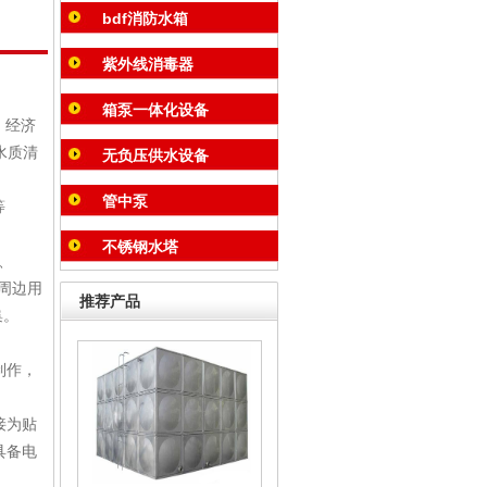
bdf消防水箱
紫外线消毒器
箱泵一体化设备
、经济
水质清
无负压供水设备
管中泵
等
不锈钢水塔
、
，周边用
推荐产品
集。
制作，
接为贴
具备电