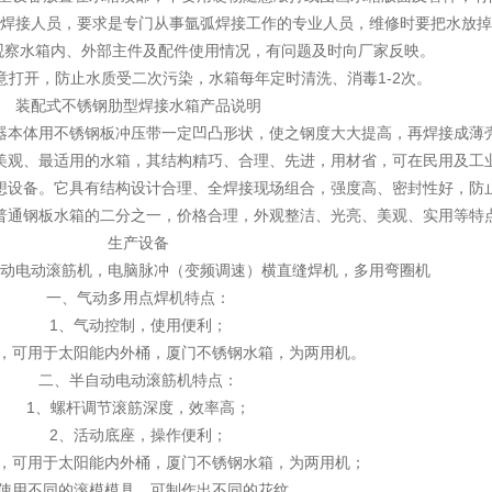
焊接人员，要求是专门从事氩弧焊接工作的专业人员，维修时要把水放掉
观察水箱内、外部主件及配件使用情况，有问题及时向厂家反映。
意打开，防止水质受二次污染，水箱每年定时清洗、消毒1-2次。
装配式不锈钢肋型焊接水箱产品说明
器本体用不锈钢板冲压带一定凹凸形状，使之钢度大大提高，再焊接成薄
美观、最适用的水箱，其结构精巧、合理、先进，用材省，可在民用及工
想设备。它具有结构设计合理、全焊接现场组合，强度高、密封性好，防
普通钢板水箱的二分之一，价格合理，外观整洁、光亮、美观、实用等特
生产设备
动电动滚筋机，电脑脉冲（变频调速）横直缝焊机，多用弯圈机
一、气动多用点焊机特点：
1、气动控制，使用便利；
泛，可用于太阳能内外桶，厦门不锈钢水箱，为两用机。
二、半自动电动滚筋机特点：
1、螺杆调节滚筋深度，效率高；
2、活动底座，操作便利；
泛，可用于太阳能内外桶，厦门不锈钢水箱，为两用机；
、使用不同的滚模模具，可制作出不同的花纹。