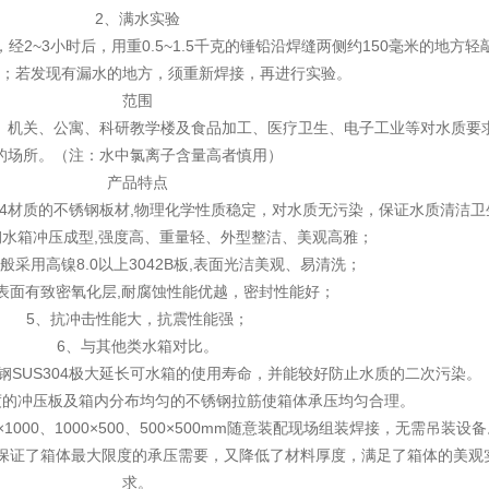
2、满水实验
2~3小时后，用重0.5~1.5千克的锤铅沿焊缝两侧约150毫米的地方轻
；若发现有漏水的地方，须重新焊接，再进行实验。
范围
、机关、公寓、科研教学楼及食品加工、医疗卫生、电子工业等对水质要
的场所。（注：水中氯离子含量高者慎用）
产品特点
304材质的不锈钢板材,物理化学性质稳定，对水质无污染，保证水质清洁卫
钢水箱冲压成型,强度高、重量轻、外型整洁、美观高雅；
般采用高镍8.0以上3042B板,表面光洁美观、易清洗；
表面有致密氧化层,耐腐蚀性能优越，密封性能好；
5、抗冲击性能大，抗震性能强；
6、与其他类水箱对比。
钢SUS304极大延长可水箱的使用寿命，并能较好防止水质的二次污染。
度的冲压板及箱内分布均匀的不锈钢拉筋使箱体承压均匀合理。
1000、1000×500、500×500mm随意装配现场组装焊接，无需吊装设
既保证了箱体最大限度的承压需要，又降低了材料厚度，满足了箱体的美观
求。