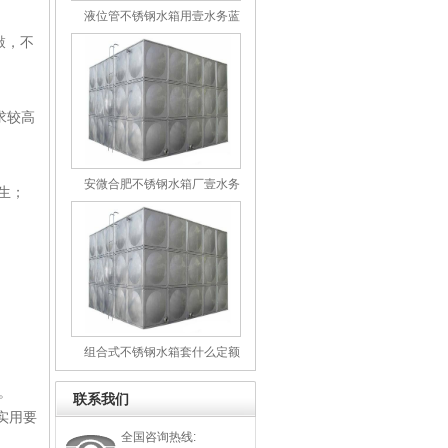
液位管不锈钢水箱用壹水务蓝
博
敲，不
求较高
安微合肥不锈钢水箱厂壹水务
生；
蓝博
组合式不锈钢水箱套什么定额
壹水务牌厦门蓝博水箱出品
备。
联系我们
实用要
全国咨询热线: