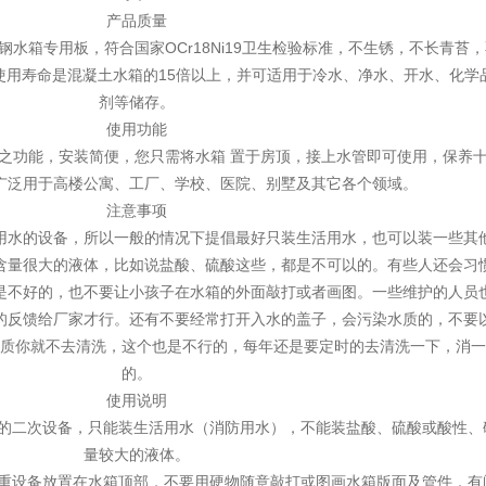
产品质量
锈钢水箱专用板，符合国家OCr18Ni19卫生检验标准，不生锈，不长青苔
使用寿命是混凝土水箱的15倍以上，并可适用于冷水、净水、开水、化学
剂等储存。
使用功能
之功能，安装简便，您只需将水箱 置于房顶，接上水管即可使用，保养
广泛用于高楼公寓、工厂、学校、医院、别墅及其它各个领域。
注意事项
用水的设备，所以一般的情况下提倡最好只装生活用水，也可以装一些其
含量很大的液体，比如说盐酸、硫酸这些，都是不可以的。有些人还会习
是不好的，也不要让小孩子在水箱的外面敲打或者画图。一些维护的人员
的反馈给厂家才行。还有不要经常打开入水的盖子，会污染水质的，不要
质你就不去清洗，这个也是不行的，每年还是要定时的去清洗一下，消一
的。
使用说明
水的二次设备，只能装生活用水（消防用水），不能装盐酸、硫酸或酸性、
量较大的液体。
笨重设备放置在水箱顶部，不要用硬物随意敲打或图画水箱版面及管件，有