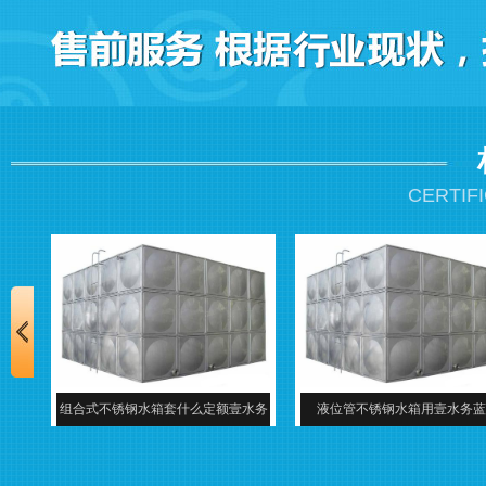
CERTIF
蓝博
组合式不锈钢水箱套什么定额壹水务
液位管不锈钢水箱用壹水务蓝
牌厦门蓝博水箱出品